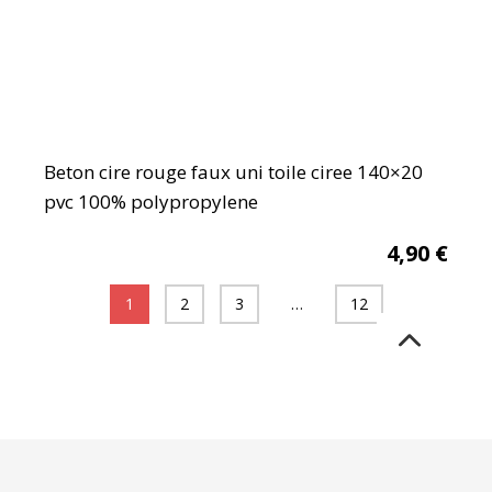
Beton cire rouge faux uni toile ciree 140×20
pvc 100% polypropylene
4,90
€
1
2
3
…
12