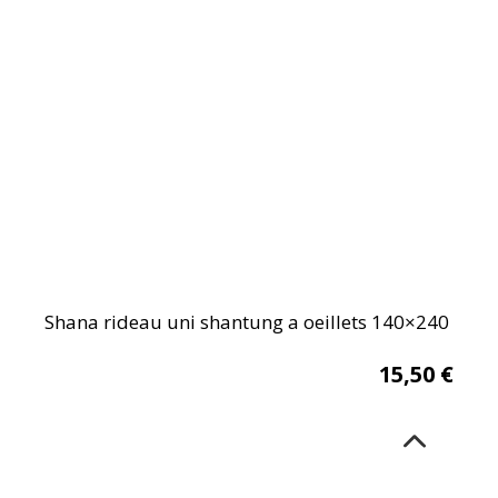
Shana rideau uni shantung a oeillets 140×240
15,50
€