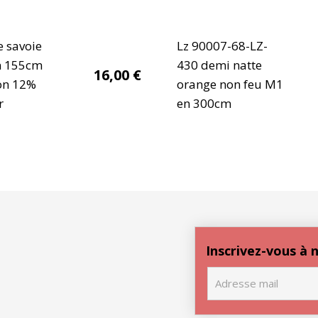
 savoie
Lz 90007-68-LZ-
n 155cm
430 demi natte
16,00
€
on 12%
orange non feu M1
r
en 300cm
Inscrivez-vous à