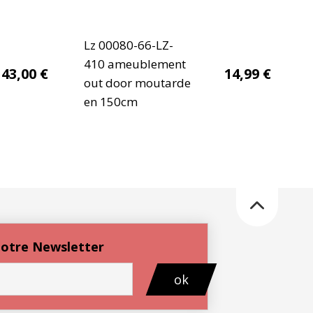
Lz 00080-66-LZ-
410 ameublement
43,00
€
14,99
€
out door moutarde
en 150cm
 notre Newsletter
ok