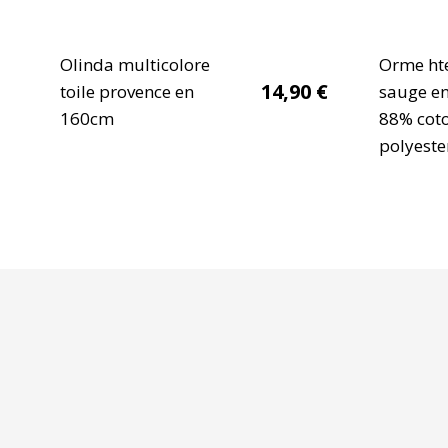
Olinda multicolore
Orme hte
14,90
€
toile provence en
sauge e
160cm
88% cot
polyeste