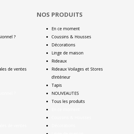
NOS PRODUITS
En ce moment
ionnel ?
Coussins & Housses
Décorations
Linge de maison
Rideaux
ales de ventes
Rideaux Voilages et Stores
d’intérieur
Tapis
ionnel ?
NOUVEAUTES
Tous les produits
En ce moment
Coussins & Housses
ales de ventes
Décorations
Linge de maison