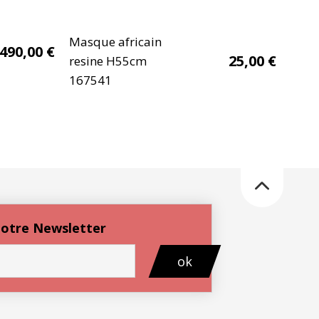
Masque africain
490,00
€
25,00
€
resine H55cm
167541
 notre Newsletter
ok