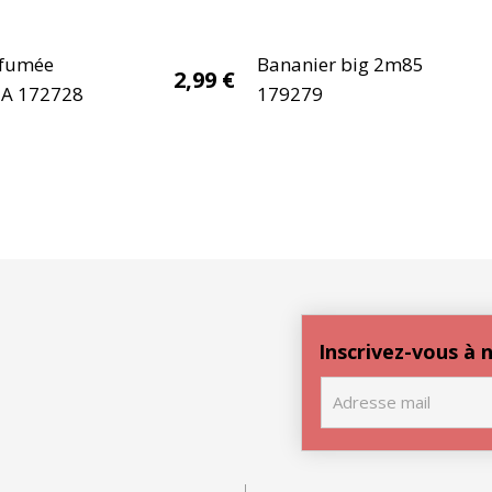
rfumée
Bananier big 2m85
2,99
€
JA 172728
179279
Inscrivez-vous à