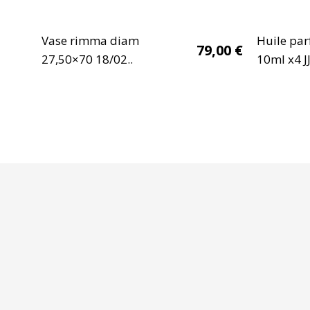
Vase rimma diam
Huile pa
79,00
€
27,50×70 18/02..
10ml x4 J