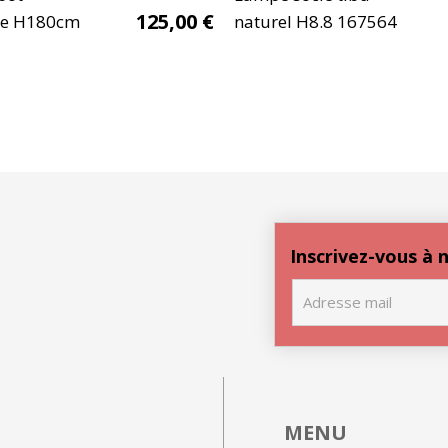
125,00
€
ue H180cm
naturel H8.8 167564
Inscrivez-vous à
MENU