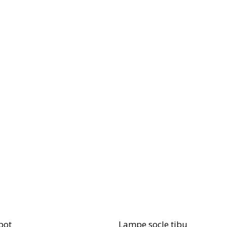
pot
Lampe socle tibu