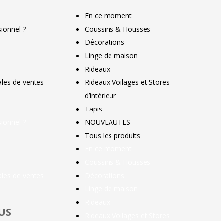
En ce moment
ionnel ?
Coussins & Housses
Décorations
Linge de maison
Rideaux
ales de ventes
Rideaux Voilages et Stores
d’intérieur
Tapis
ionnel ?
NOUVEAUTES
Tous les produits
En ce moment
Coussins & Housses
ales de ventes
Décorations
Linge de maison
Rideaux
US
Rideaux Voilages et Stores