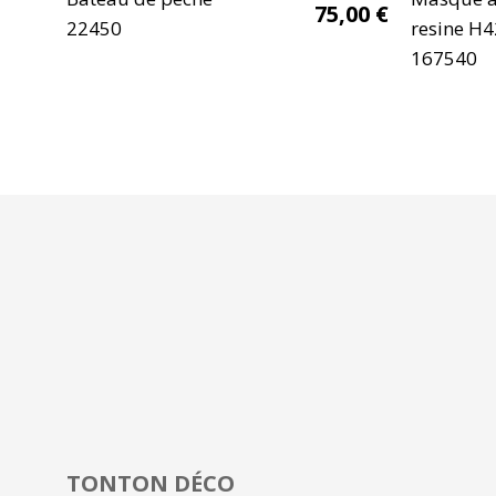
75,00
€
22450
resine H
167540
TONTON DÉCO