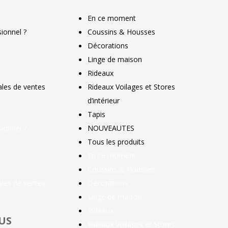
En ce moment
ionnel ?
Coussins & Housses
Décorations
Linge de maison
Rideaux
ales de ventes
Rideaux Voilages et Stores
d’intérieur
Tapis
ionnel ?
NOUVEAUTES
Tous les produits
En ce moment
Coussins & Housses
ales de ventes
Décorations
Linge de maison
Rideaux
US
Rideaux Voilages et Stores