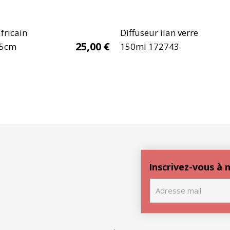
fricain
Diffuseur ilan verre
25,00
€
55cm
150ml 172743
Inscrivez-vous à