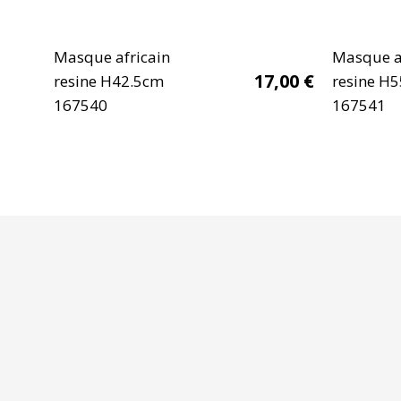
Masque africain
Masque a
17,00
€
resine H42.5cm
resine H
167540
167541