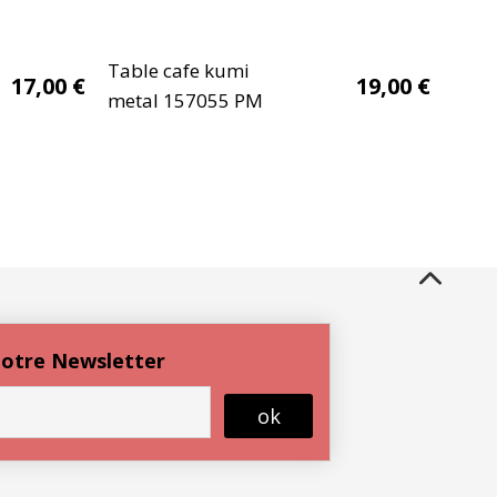
Table cafe kumi
17,00
€
19,00
€
metal 157055 PM
 notre Newsletter
ok