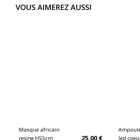
VOUS AIMEREZ AUSSI
Masque africain
Ampoul
25,00
€
resine H55cm
led coeu