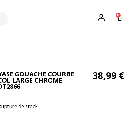
0
38,99
€
VASE GOUACHE COURBE
COL LARGE CHROME
DT2866
Rupture de stock