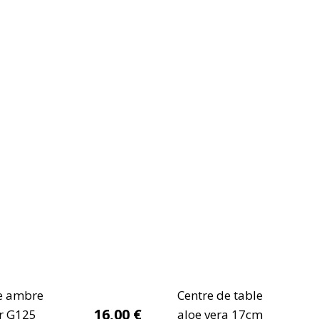
e ambre
Centre de table
16,00
€
r G125
aloe vera 17cm