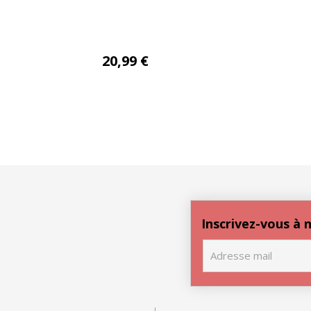
 taie
Ethnograph HC
20,99
€
r 50×70
240×220 2 taie
fils
63×63
Inscrivez-vous à