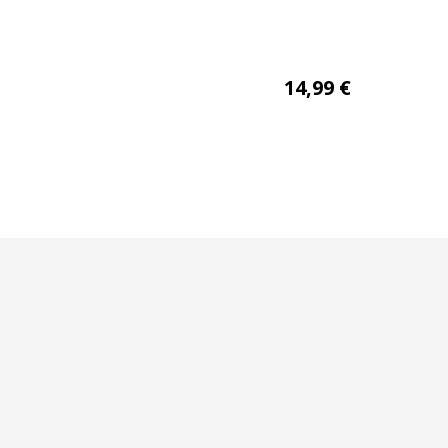
Essential DH
Amazonie
14,99
€
160×200+25 jersey
d’oreille
today 35080.
percale 80