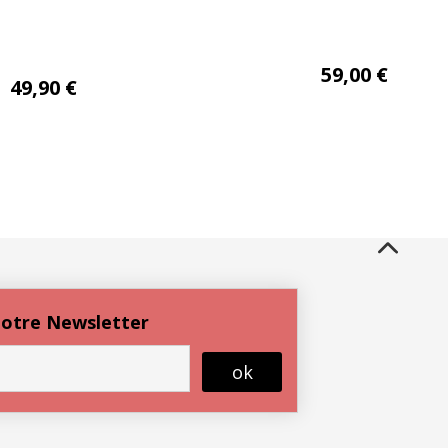
Fresno HC 260×240
59,00
€
49,90
€
2 taie 63×63
 notre Newsletter
ok