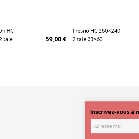
ph HC
Fresno HC 260×240
59,00
€
 taie
2 taie 63×63
Inscrivez-vous à