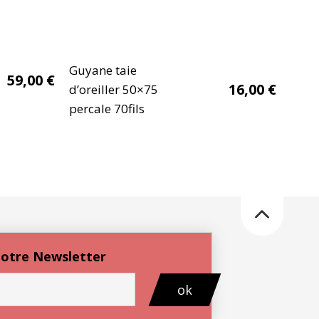
Guyane taie
59,00
€
16,00
€
d’oreiller 50×75
percale 70fils
 notre Newsletter
ok