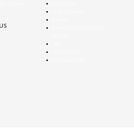
ales de ventes
Décorations
Linge de maison
Rideaux
US
Rideaux Voilages et Stores
d’intérieur
Tapis
NOUVEAUTES
Tous les produits