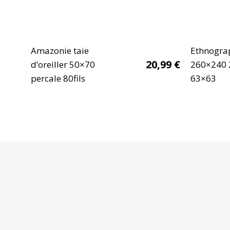
Amazonie taie
Ethnogra
20,99
€
d’oreiller 50×70
260×240 2
percale 80fils
63×63