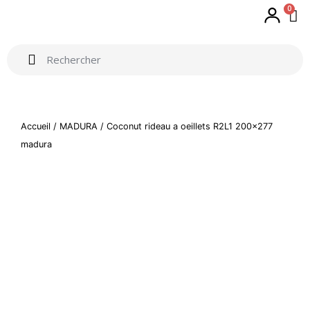
0
Accueil
/
MADURA
/ Coconut rideau a oeillets R2L1 200×277
madura