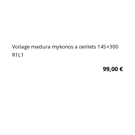
Voilage madura mykonos a oeillets 145×300
R1L1
99,00
€