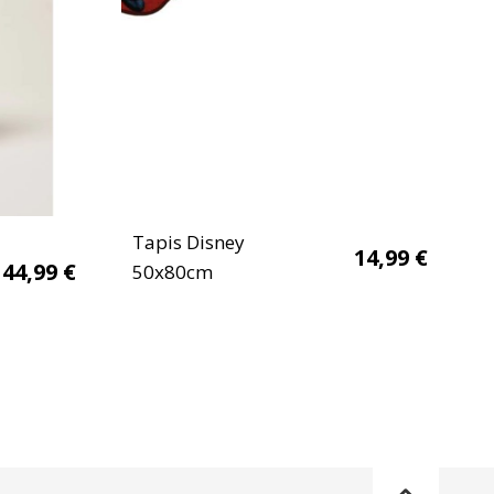
Tapis Disney
14,99
€
44,99
€
50x80cm