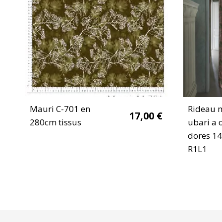
Mauri C-701 en
Rideau 
17,00
€
280cm tissus
ubari a o
dores 1
R1L1