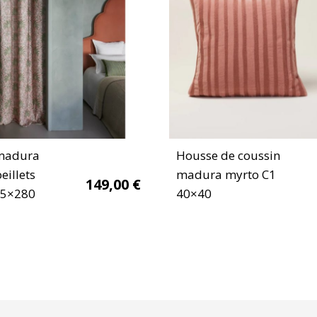
madura
Housse de coussin
eillets
madura myrto C1
149,00
€
45×280
40×40