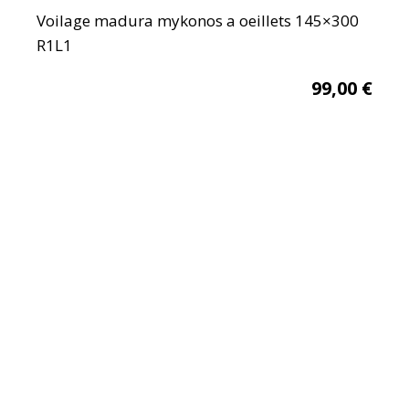
Voilage madura mykonos a oeillets 145×300
R1L1
99,00
€