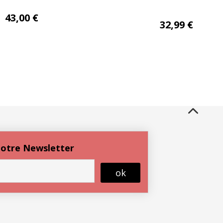
Px 00312-20-QA
43,00
€
cocon rideau
32,99
€
ameublement coton
flamme 135×260
 notre Newsletter
ok