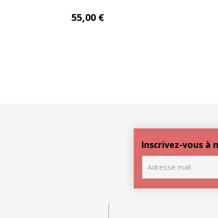
-22-QA ever
Px 00006-20-QA soft
55,00
€
blement
suedine unie
 140×260
occultant 140×260
Inscrivez-vous à