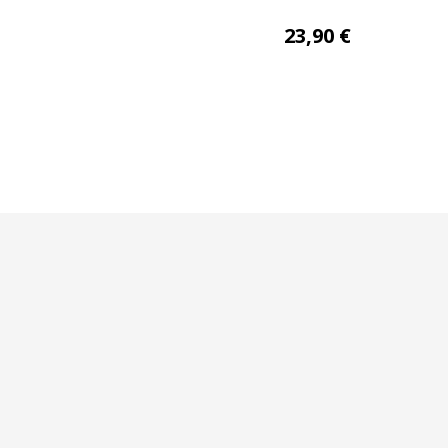
Arty line rideau
Px 00387
23,90
€
metallise a oeillets
rid ameu
140×260
jacquard