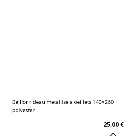
Belflor rideau metallise a oeillets 140×260
polyester
25,00
€