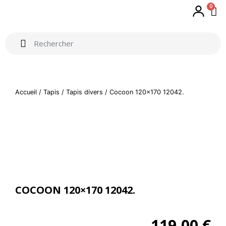
0
Accueil
/
Tapis
/
Tapis divers
/ Cocoon 120×170 12042.
COCOON 120×170 12042.
119,00
€