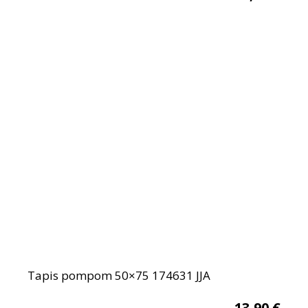
Tapis pompom 50×75 174631 JJA
13,90
€