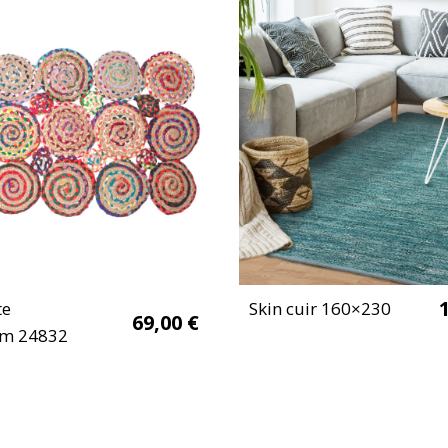
te
Skin cuir 160×230
69,00
€
m 24832