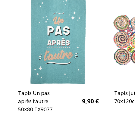
Tapis Un pas
Tapis ju
9,90
€
après l’autre
70x120c
50×80 TX9077