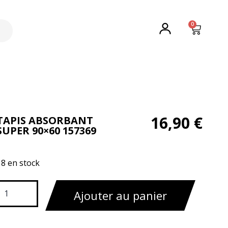
0
16,90
€
TAPIS ABSORBANT
SUPER 90×60 157369
18 en stock
Ajouter au panier