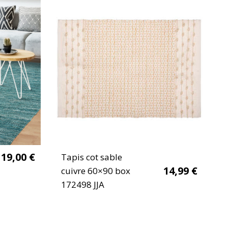
119,00
€
Tapis cot sable
14,99
€
cuivre 60×90 box
172498 JJA