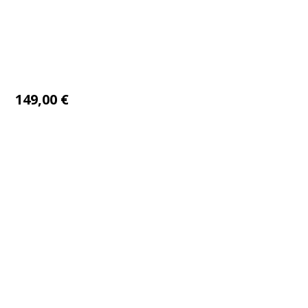
1L1
149,00
€