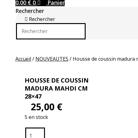
0,00
€
0
Panier
Rechercher
Rechercher
Accueil
/
NOUVEAUTES
/ Housse de coussin madura
HOUSSE DE COUSSIN
MADURA MAHDI CM
28×47
25,00
€
5 en stock
quantité