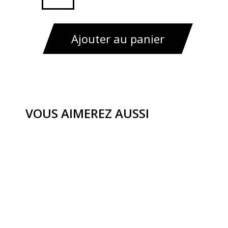
de
Housse
de
Ajouter au panier
coussin
madura
mahdi
CM
28x47
VOUS AIMEREZ AUSSI