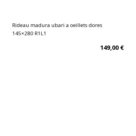
Rideau madura ubari a oeillets dores
145×280 R1L1
149,00
€